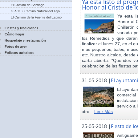
Ya esta listo el pro
El Camino de Santiago
Honor al Cristo de 
GR-113, Camino Natural del Tajo
Ya esta l
El Camino de la Fuente del Espino
Honor al 
Chillarón 
Fiestas y tradiciones
variado pr
Cómo llegar
los Remedios y que darán
Hospedaje y restauración
finalizar el lunes 27, en el 
Fotos de ayer
más pequeños, bales, música
Folletos turísticos
etc. Nuestro alcalde, desde 
carta abierta: “Queridos v
celebración de las fiestas p
|
El ayuntami
31-05-2018
El ayuntam
comercial
instalaci
servicio a
otro...
Leer Más
|
Fiesta de 
25-05-2018
Antiguamen