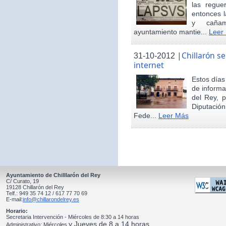
las regue
entonces 
y cañam
ayuntamiento mantie...
Leer
|
Chillarón s
31-10-2012
internet
Estos día
de informa
del Rey, 
Diputació
Fede...
Leer Más
Ayuntamiento de Chilllarón del Rey
C/ Curato, 19
19128 Chillarón del Rey
Telf.: 949 35 74 12 / 617 77 70 69
E-mail:
info@chillarondelrey.es
Horario:
Secretaria Intervención - Miércoles de 8:30 a 14 horas
y Jueves de 8 a 14 horas
Administrativo: Miércoles