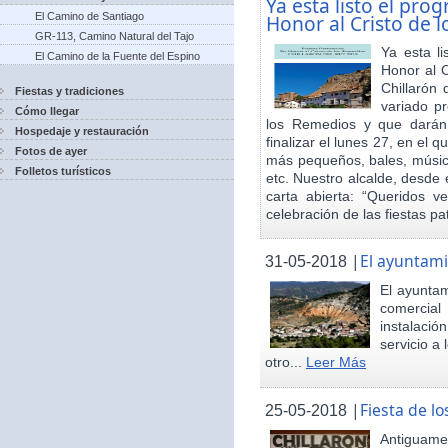
Ya esta listo el pro
El Camino de Santiago
Honor al Cristo de 
GR-113, Camino Natural del Tajo
Ya esta l
El Camino de la Fuente del Espino
Honor al 
Chillarón 
Fiestas y tradiciones
variado pr
Cómo llegar
los Remedios y que darán
Hospedaje y restauración
finalizar el lunes 27, en el 
Fotos de ayer
más pequeños, bales, música
Folletos turísticos
etc. Nuestro alcalde, desde 
carta abierta: “Queridos v
celebración de las fiestas p
|
El ayuntami
31-05-2018
El ayuntam
comercial
instalaci
servicio a
otro...
Leer Más
|
Fiesta de 
25-05-2018
Antiguamen