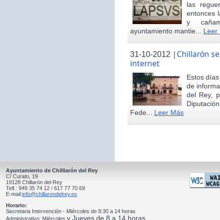
las regue
entonces 
y cañam
ayuntamiento mantie...
Leer
|
Chillarón s
31-10-2012
internet
Estos día
de informa
del Rey, 
Diputació
Fede...
Leer Más
Ayuntamiento de Chilllarón del Rey
C/ Curato, 19
19128 Chillarón del Rey
Telf.: 949 35 74 12 / 617 77 70 69
E-mail:
info@chillarondelrey.es
Horario:
Secretaria Intervención - Miércoles de 8:30 a 14 horas
y Jueves de 8 a 14 horas
Administrativo: Miércoles