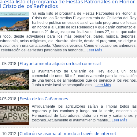
a esta listo el programa de Fiestas Patronales en Honor
l Cristo de los Remedios
Ya esta listo el programa de Fiestas Patronales en Honor al
Cristo de los Remedios El ayuntamiento de Chillarón del Rey
ha hecho público en estos días el variado programa de fiestas
en honor a al Cristo de los Remedios y que darán comienzo el
martes 21 de agosto para finalizar el lunes 27, en el que cabe
e todo, desde actividades para los más pequeños, bales, música, deportes,
astronomía, actos religiosos, etc. Nuestro alcalde, desde el programa, se dirige a
os vecinos en una carta abierta: “Queridos vecinos: Como en ocasiones anteriores,
a celebración de las fiestas patronales en honor de...
Leer Más
|
El ayuntamiento alquila un local comercial
1-05-2018
El ayuntamiento de Chillarón del Rey alquila un local
comercial de unos 60 m2, exclusivamente para la instalación
de una tienda de alimentación que de servicio a los vecinos.
Junto a este local se acompaña otro...
Leer Más
|
Fiesta de los Cañamones
5-05-2018
Antiguamente los agricultores salían a limpiar todos las
regueras y los caminos y luego por la tarde, entonces la
Hermandad de Labradores, daba un vino y cañamones y
tostones. Actualmente el ayuntamiento mantie...
Leer Más
|
Chillarón se asoma al mundo a través de internet
1-10-2012