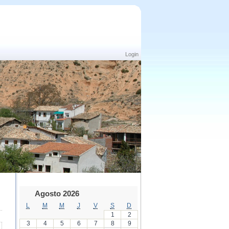
Login
Agosto 2026
L
M
M
J
V
S
D
1
2
3
4
5
6
7
8
9