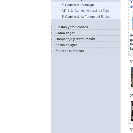
Y
a
El Camino de Santiago
GR-113, Camino Natural del Tajo
El Camino de la Fuente del Espino
Fiestas y tradiciones
Cómo llegar
d
Hospedaje y restauración
g
l
Fotos de ayer
l
Folletos turísticos
3
2
3