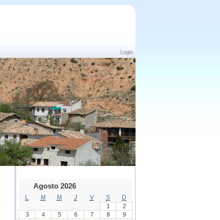
Login
Agosto 2026
L
M
M
J
V
S
D
1
2
3
4
5
6
7
8
9