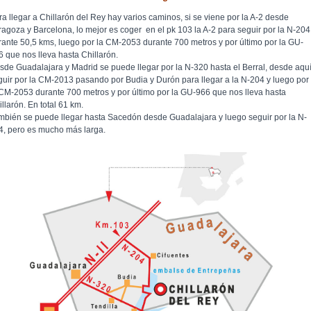
ra llegar a Chillarón del Rey hay varios caminos, si se viene por la A-2 desde
ragoza y Barcelona, lo mejor es coger en el pk 103 la A-2 para seguir por la N-204
rante 50,5 kms, luego por la CM-2053 durante 700 metros y por último por la GU-
6 que nos lleva hasta Chillarón.
sde Guadalajara y Madrid se puede llegar por la N-320 hasta el Berral, desde aqu
guir por la CM-2013 pasando por Budia y Durón para llegar a la N-204 y luego por
 CM-2053 durante 700 metros y por último por la GU-966 que nos lleva hasta
llarón. En total 61 km.
mbién se puede llegar hasta Sacedón desde Guadalajara y luego seguir por la N-
4, pero es mucho más larga.