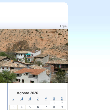
Login
Agosto 2026
L
M
M
J
V
S
D
1
2
3
4
5
6
7
8
9