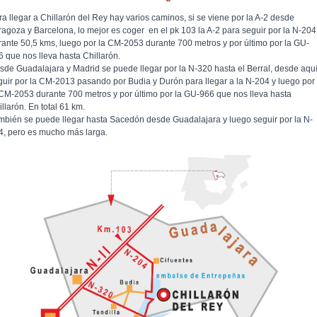
ra llegar a Chillarón del Rey hay varios caminos, si se viene por la A-2 desde
ragoza y Barcelona, lo mejor es coger en el pk 103 la A-2 para seguir por la N-204
rante 50,5 kms, luego por la CM-2053 durante 700 metros y por último por la GU-
6 que nos lleva hasta Chillarón.
sde Guadalajara y Madrid se puede llegar por la N-320 hasta el Berral, desde aqu
guir por la CM-2013 pasando por Budia y Durón para llegar a la N-204 y luego por
 CM-2053 durante 700 metros y por último por la GU-966 que nos lleva hasta
llarón. En total 61 km.
mbién se puede llegar hasta Sacedón desde Guadalajara y luego seguir por la N-
4, pero es mucho más larga.