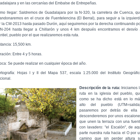
adalajara y en las cercanías del Embalse de Entrepeñas.
mo llegar: Saldremos de Guadalajara por la N-320, la carretera de Cuenca, q
andonaremos en el cruce de Fuentelencina (El Berral), para seguir a la izquier
r la CM-2013 hasta pasado Durón, aquí seguiremos por la derecha continuando p
 N-204 hasta llegar a Chillarón y unos 4 km después encontramos el desvío 
ntiel, pueblo por el que realizaremos esta ruta.
stancia: 15,500 km.
ración: Entre 4 y 5 horas.
oca: Se puede realizar en cualquier época del año.
rtografía: Hojas I y II del Mapa 537, escala 1:25.000 del Instituto Geográfi
cional.
Descripción de la ruta:
Iniciamos 
ruta en la iglesia del pueblo, q
como se ha dicho está en lo má
alto del pueblo (UTM=salida)
pasaremos por detrás de ella 
descenderemos por unos escalone
que unen la terraza con una fuen
con lavadero: "el Escalón", de aq
parte nuestra ruta hacia el O por 
camino que sin perder altura s