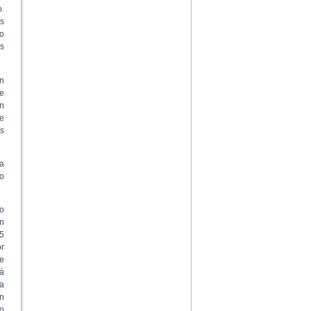
o.
s
o
os
n
se
n
ue
s
da
no
o
n
,5
r
e
á
a
un
o