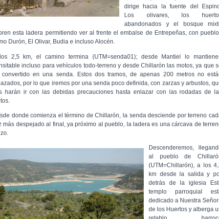
dirige hacia la fuente del Espin
Los olivares, los huerto
abandonados y el bosque mixt
bren esta ladera permitiendo ver al frente el embalse de Entrepeñas, con puebl
mo Durón, El Olivar, Budia e incluso Alocén.
los 2,5 km, el camino termina (UTM=senda01); desde Mantiel lo mantiene
ansitable incluso para vehículos todo-terreno y desde Chillarón las motos, ya que 
 convertido en una senda. Estos dos tramos, de apenas 200 metros no está
lazados, por lo que iremos por una senda poco definida, con zarzas y arbustos, q
s harán ir con las debidas precauciones hasta enlazar con las rodadas de la
tos.
sde donde comienza el término de Chillarón, la senda desciende por terreno ca
z más despejado al final, ya próximo al pueblo, la ladera es una cárcava de terre
izo.
Descenderemos, llegand
al pueblo de Chillaró
(UTM=Chillarón), a los 4
km desde la salida y po
detrás de la iglesia Est
templo parroquial est
dedicado a Nuestra Señor
de los Huertos y alberga 
retablo barroc