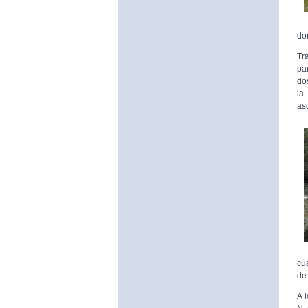
do
Tr
pa
do
la
as
cu
de
A 