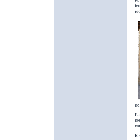
N,
te
re
pos
Pa
pi
ca
El