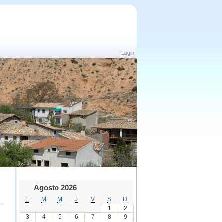
Login
Agosto 2026
L
M
M
J
V
S
D
1
2
3
4
5
6
7
8
9