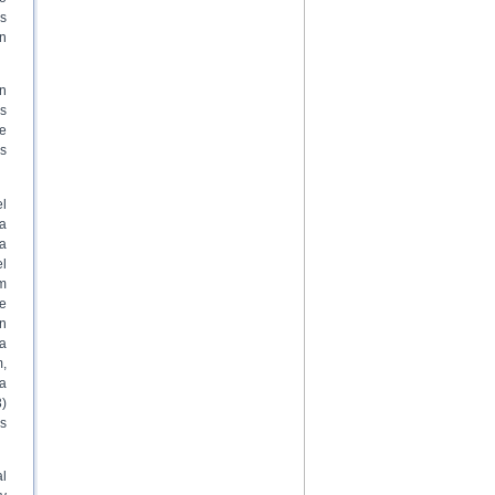
s
in
en
os
de
s
l
ra
a
l
m
e
on
a
m,
a
)
es
al