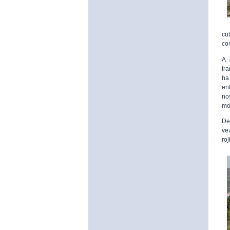
cu
co
A 
tr
ha
en
no
mo
De
ve
roj