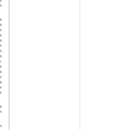
 y
un
a
la
do
ia
ra
n
os
a
,
e
ea
o
a
e
on
a
n
en