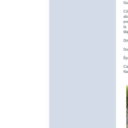
Gu
Có
ab
po
la
Ma
Di
Du
Ép
Ca
Na