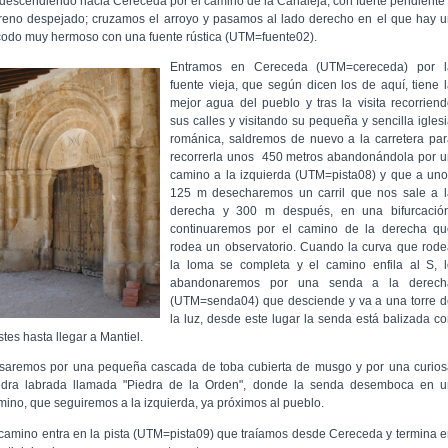
 descendiendo hacia Cereceda por el camino de la Canaleja, con fuerte pendiente
rreno despejado; cruzamos el arroyo y pasamos al lado derecho en el que hay 
codo muy hermoso con una fuente rústica (UTM=fuente02).
Entramos en Cereceda (UTM=cereceda) por l
fuente vieja, que según dicen los de aquí, tiene 
mejor agua del pueblo y tras la visita recorrien
sus calles y visitando su pequeña y sencilla igles
románica, saldremos de nuevo a la carretera pa
recorrerla unos 450 metros abandonándola por u
camino a la izquierda (UTM=pista08) y que a un
125 m desecharemos un carril que nos sale a l
derecha y 300 m después, en una bifurcación
continuaremos por el camino de la derecha qu
rodea un observatorio. Cuando la curva que rod
la loma se completa y el camino enfila al S, l
abandonaremos por una senda a la derech
(UTM=senda04) que desciende y va a una torre d
la luz, desde este lugar la senda está balizada c
tes hasta llegar a Mantiel.
saremos por una pequeña cascada de toba cubierta de musgo y por una curios
edra labrada llamada "Piedra de la Orden", donde la senda desemboca en u
mino, que seguiremos a la izquierda, ya próximos al pueblo.
 camino entra en la pista (UTM=pista09) que traíamos desde Cereceda y termina 