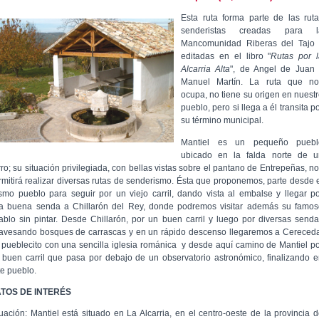
Esta ruta forma parte de las rut
senderistas creadas para l
Mancomunidad Riberas del Tajo 
editadas en el libro "
Rutas por l
Alcarria Alta
", de Angel de Juan 
Manuel Martín. La ruta que no
ocupa, no tiene su origen en nuest
pueblo, pero si llega a él transita p
su término municipal.
Mantiel es un pequeño puebl
ubicado en la falda norte de u
rro; su situación privilegiada, con bellas vistas sobre el pantano de Entrepeñas, n
rmitirá realizar diversas rutas de senderismo. Ésta que proponemos, parte desde 
smo pueblo para seguir por un viejo carril, dando vista al embalse y llegar p
a buena senda a Chillarón del Rey, donde podremos visitar además su famos
tablo sin pintar. Desde Chillarón, por un buen carril y luego por diversas send
ravesando bosques de carrascas y en un rápido descenso llegaremos a Cereced
 pueblecito con una sencilla iglesia románica y desde aquí camino de Mantiel p
 buen carril que pasa por debajo de un observatorio astronómico, finalizando 
te pueblo.
TOS DE INTERÉS
tuación: Mantiel está situado en La Alcarria, en el centro-oeste de la provincia 