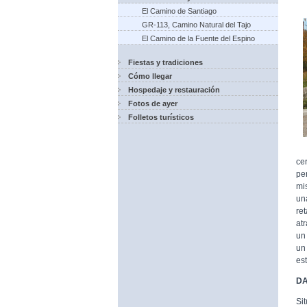
El Camino de Santiago
GR-113, Camino Natural del Tajo
El Camino de la Fuente del Espino
Fiestas y tradiciones
Cómo llegar
Hospedaje y restauración
Fotos de ayer
Folletos turísticos
ce
pe
mi
un
re
at
un
un
es
DA
Si