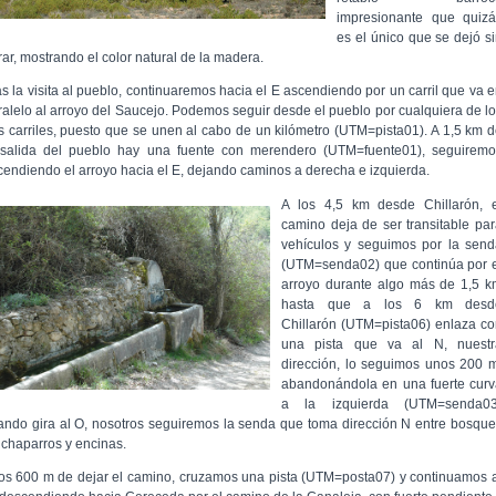
impresionante que quizá
es el único que se dejó s
rar, mostrando el color natural de la madera.
as la visita al pueblo, continuaremos hacia el E ascendiendo por un carril que va 
ralelo al arroyo del Saucejo. Podemos seguir desde el pueblo por cualquiera de l
s carriles, puesto que se unen al cabo de un kilómetro (UTM=pista01). A 1,5 km 
 salida del pueblo hay una fuente con merendero (UTM=fuente01), seguiremo
cendiendo el arroyo hacia el E, dejando caminos a derecha e izquierda.
A los 4,5 km desde Chillarón, e
camino deja de ser transitable pa
vehículos y seguimos por la send
(UTM=senda02) que continúa por e
arroyo durante algo más de 1,5 k
hasta que a los 6 km desd
Chillarón (UTM=pista06) enlaza c
una pista que va al N, nuestr
dirección, lo seguimos unos 200 
abandonándola en una fuerte curv
a la izquierda (UTM=senda03
ando gira al O, nosotros seguiremos la senda que toma dirección N entre bosqu
 chaparros y encinas.
los 600 m de dejar el camino, cruzamos una pista (UTM=posta07) y continuamos 