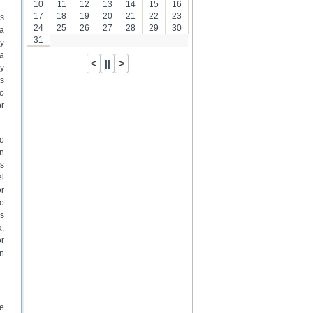
10
11
12
13
14
15
16
17
18
19
20
21
22
23
as
24
25
26
27
28
29
30
a
31
y
a
y
s
ro
or
o
n
os
el
or
o
as
a,
or
en
de