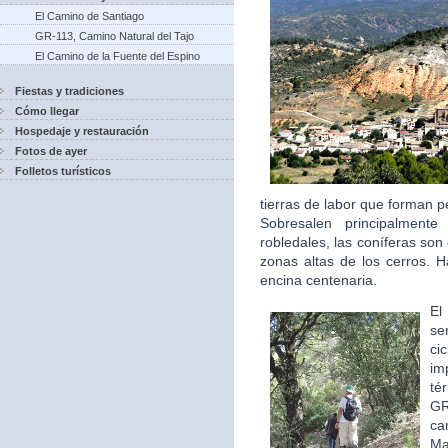
El Camino de Santiago
GR-113, Camino Natural del Tajo
El Camino de la Fuente del Espino
Fiestas y tradiciones
Cómo llegar
Hospedaje y restauración
Fotos de ayer
Folletos turísticos
tierras de labor que forman p
Sobresalen principalment
robledales, las coníferas so
zonas altas de los cerros. 
encina centenaria.
El
se
ci
im
té
GR
ca
Ma