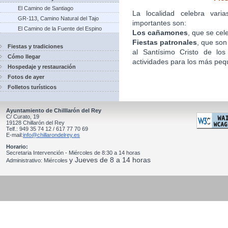
El Camino de Santiago
La localidad celebra vari
GR-113, Camino Natural del Tajo
importantes son:
El Camino de la Fuente del Espino
Los cañamones
, que se cel
Fiestas patronales
, que son
Fiestas y tradiciones
al Santísimo Cristo de los
Cómo llegar
actividades para los más peq
Hospedaje y restauración
Fotos de ayer
Folletos turísticos
Ayuntamiento de Chilllarón del Rey
C/ Curato, 19
19128 Chillarón del Rey
Telf.: 949 35 74 12 / 617 77 70 69
E-mail:
info@chillarondelrey.es
Horario:
Secretaria Intervención - Miércoles de 8:30 a 14 horas
y Jueves de 8 a 14 horas
Administrativo: Miércoles