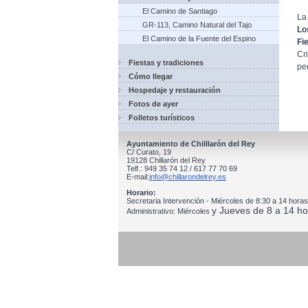
El Camino de Santiago
La
GR-113, Camino Natural del Tajo
Lo
El Camino de la Fuente del Espino
Fi
Cr
Fiestas y tradiciones
pe
Cómo llegar
Hospedaje y restauración
Fotos de ayer
Folletos turísticos
Ayuntamiento de Chilllarón del Rey
C/ Curato, 19
19128 Chillarón del Rey
Telf.: 949 35 74 12 / 617 77 70 69
E-mail:
info@chillarondelrey.es
Horario:
Secretaria Intervención - Miércoles de 8:30 a 14 horas
y Jueves de 8 a 14 ho
Administrativo: Miércoles