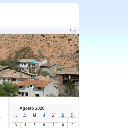
Login
Agosto 2026
L
M
M
J
V
S
D
1
2
3
4
5
6
7
8
9