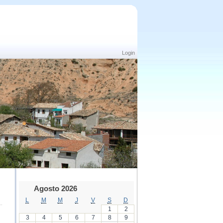
Login
Agosto 2026
L
M
M
J
V
S
D
1
2
3
4
5
6
7
8
9