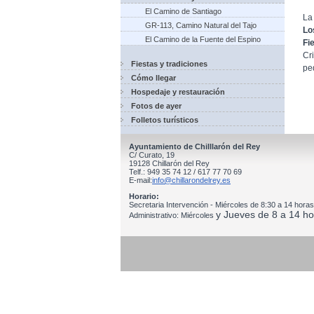
El Camino de Santiago
La
GR-113, Camino Natural del Tajo
Lo
El Camino de la Fuente del Espino
Fi
Cr
Fiestas y tradiciones
pe
Cómo llegar
Hospedaje y restauración
Fotos de ayer
Folletos turísticos
Ayuntamiento de Chilllarón del Rey
C/ Curato, 19
19128 Chillarón del Rey
Telf.: 949 35 74 12 / 617 77 70 69
E-mail:
info@chillarondelrey.es
Horario:
Secretaria Intervención - Miércoles de 8:30 a 14 horas
y Jueves de 8 a 14 ho
Administrativo: Miércoles