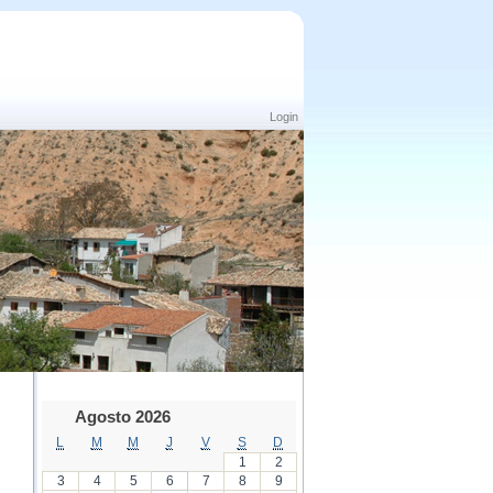
Login
Agosto 2026
L
M
M
J
V
S
D
1
2
3
4
5
6
7
8
9