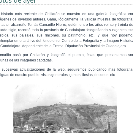
otos de ayer
 historia más reciente de Chillarón se muestra en una galería fotográfica co
ágenes de diversos autores. Gana, lógicamente, la valiosa muestra de fotografía
l autor alcarreño Tomás Camarillo Hierro, quién, entre los años veinte y treinta de
sado siglo, recorrió toda la provincia de Guadalajara fotografiando sus gentes, su
eblos, sus paisajes, sus rincones, su patrimonio, etc., y que hoy podemo
ntemplar en el archivo del fondo en el Centro de la Fotografía y la Imagen Históric
 Guadalajara, dependiente de la Excma. Diputación Provincial de Guadalajara.
marillo pasó por Chillarón y fotografíó el pueblo, éstas que presentamos so
gunas de las imágenes captadas.
 sucesivas actualizaciones de la web, seguiremos publicando mas fotografía
iguas de nuestro pueblo: vistas generales, gentes, fiestas, rincones, etc.