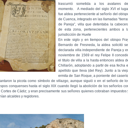
trascurrió sometida a los avatares de
momento. A mediado del siglo XVI el luga
fue aldea perteneciente al señorío del obisp
de Cuenca, integrado en las llamadas “tierra
de Pareja”, villa que detentaba la cabecer
de esta zona, pertenecientes ambos a l
jurisdicción de Huete
En este siglo y en tiempos del obispo Fra
Bernardo de Fresneda, la aldea solicitó se
declarada villa independiente de Pareja y e
noviembre de 1569 el rey Felipe II concedi
el titulo de villa a la hasta entonces aldea d
Chillarón, adoptando a partir de esa fecha e
apellido que lleva (del Rey). Junto a la viej
ermita de San Roque, a poniente del caserío
vantaron la picota como símbolo de villazgo, aunque siguió o en el señorío de lo
ispos conquenses hasta el siglo XIX cuando llegó la abolición de los señoríos co
s Cortes de Cádiz; y eran precisamente sus señores quienes cobraban impuestos 
nían alcaldes y regidores.