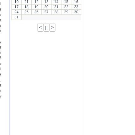
10
11
12
13
14
15
16
l
17
18
19
20
21
22
23
r
24
25
26
27
28
29
30
o
31
s
a
a
y
r
n
ó
e
l
a
,
s
n
y