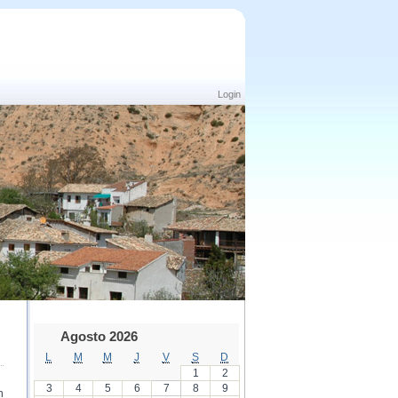
Login
Agosto 2026
L
M
M
J
V
S
D
1
2
3
4
5
6
7
8
9
n