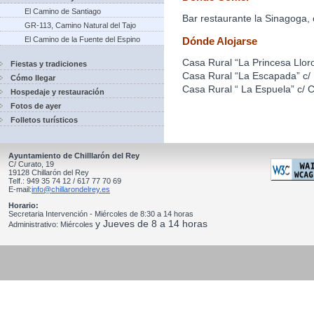
El Camino de Santiago
Bar restaurante la Sinagoga,
GR-113, Camino Natural del Tajo
Dónde Alojarse
El Camino de la Fuente del Espino
Casa Rural “La Princesa Lloro
Fiestas y tradiciones
Casa Rural “La Escapada” c/
Cómo llegar
Casa Rural “ La Espuela” c/ C
Hospedaje y restauración
Fotos de ayer
Folletos turísticos
Ayuntamiento de Chilllarón del Rey
C/ Curato, 19
19128 Chillarón del Rey
Telf.: 949 35 74 12 / 617 77 70 69
E-mail:
info@chillarondelrey.es
Horario:
Secretaria Intervención - Miércoles de 8:30 a 14 horas
y Jueves de 8 a 14 horas
Administrativo: Miércoles