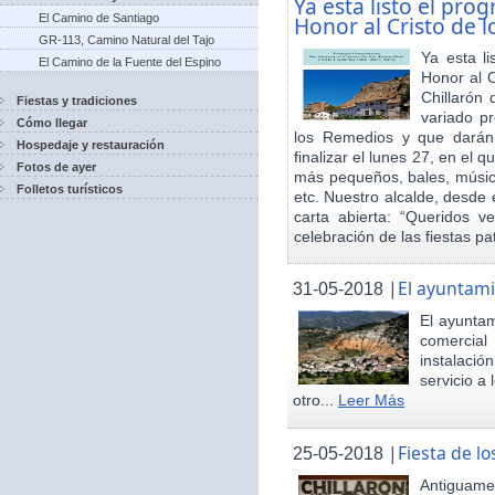
Ya esta listo el pro
El Camino de Santiago
Honor al Cristo de 
GR-113, Camino Natural del Tajo
Ya esta l
El Camino de la Fuente del Espino
Honor al 
Chillarón 
Fiestas y tradiciones
variado pr
Cómo llegar
los Remedios y que darán
Hospedaje y restauración
finalizar el lunes 27, en el 
Fotos de ayer
más pequeños, bales, música
Folletos turísticos
etc. Nuestro alcalde, desde 
carta abierta: “Queridos v
celebración de las fiestas p
|
El ayuntami
31-05-2018
El ayuntam
comercial
instalaci
servicio a
otro...
Leer Más
|
Fiesta de 
25-05-2018
Antiguamen