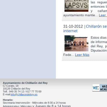
las regue
entonces 
y cañam
ayuntamiento mantie...
Leer
|
Chillarón s
31-10-2012
internet
Estos día
de informa
del Rey, 
Diputació
Fede...
Leer Más
Ayuntamiento de Chilllarón del Rey
C/ Curato, 19
19128 Chillarón del Rey
Telf.: 949 35 74 12 / 617 77 70 69
E-mail:
info@chillarondelrey.es
Horario:
Secretaria Intervención - Miércoles de 8:30 a 14 horas
y Jueves de 8 a 14 horas
Administrativo: Miércoles