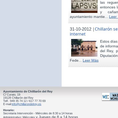
las regue
entonces 
y cañam
ayuntamiento mantie...
Leer
|
Chillarón s
31-10-2012
internet
Estos día
de informa
del Rey, 
Diputació
Fede...
Leer Más
Ayuntamiento de Chilllarón del Rey
C/ Curato, 19
19128 Chillarón del Rey
Telf.: 949 35 74 12 / 617 77 70 69
E-mail:
info@chillarondelrey.es
Horario:
Secretaria Intervención - Miércoles de 8:30 a 14 horas
y Jueves de 8 a 14 horas
Administrativo: Miércoles