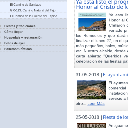
Ya esta listo el pro
El Camino de Santiago
Honor al Cristo de 
GR-113, Camino Natural del Tajo
Ya esta l
El Camino de la Fuente del Espino
Honor al 
Chillarón 
Fiestas y tradiciones
variado pr
Cómo llegar
los Remedios y que darán
Hospedaje y restauración
finalizar el lunes 27, en el 
Fotos de ayer
más pequeños, bales, música
Folletos turísticos
etc. Nuestro alcalde, desde 
carta abierta: “Queridos v
celebración de las fiestas p
|
El ayuntami
31-05-2018
El ayuntam
comercial
instalaci
servicio a
otro...
Leer Más
|
Fiesta de 
25-05-2018
Antiguamen