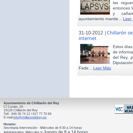
las regue
entonces 
y cañam
ayuntamiento mantie...
Leer
|
Chillarón s
31-10-2012
internet
Estos día
de informa
del Rey, 
Diputació
Fede...
Leer Más
Ayuntamiento de Chilllarón del Rey
C/ Curato, 19
19128 Chillarón del Rey
Telf.: 949 35 74 12 / 617 77 70 69
E-mail:
info@chillarondelrey.es
Horario:
Secretaria Intervención - Miércoles de 8:30 a 14 horas
y Jueves de 8 a 14 horas
Administrativo: Miércoles