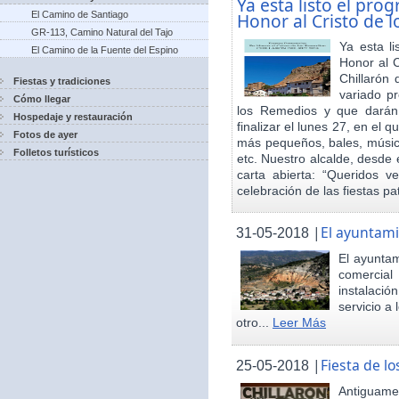
Ya esta listo el pro
El Camino de Santiago
Honor al Cristo de 
GR-113, Camino Natural del Tajo
Ya esta l
El Camino de la Fuente del Espino
Honor al 
Chillarón 
Fiestas y tradiciones
variado pr
Cómo llegar
los Remedios y que darán
Hospedaje y restauración
finalizar el lunes 27, en el 
Fotos de ayer
más pequeños, bales, música
Folletos turísticos
etc. Nuestro alcalde, desde 
carta abierta: “Queridos v
celebración de las fiestas p
|
El ayuntami
31-05-2018
El ayuntam
comercial
instalaci
servicio a
otro...
Leer Más
|
Fiesta de 
25-05-2018
Antiguamen