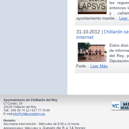
las regue
entonces 
y cañam
ayuntamiento mantie...
Leer
|
Chillarón s
31-10-2012
internet
Estos día
de informa
del Rey, 
Diputació
Fede...
Leer Más
Ayuntamiento de Chilllarón del Rey
C/ Curato, 19
19128 Chillarón del Rey
Telf.: 949 35 74 12 / 617 77 70 69
E-mail:
info@chillarondelrey.es
Horario:
Secretaria Intervención - Miércoles de 8:30 a 14 horas
y Jueves de 8 a 14 horas
Administrativo: Miércoles