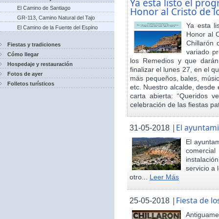
Ya esta listo el pro
El Camino de Santiago
Honor al Cristo de 
GR-113, Camino Natural del Tajo
Ya esta l
El Camino de la Fuente del Espino
Honor al 
Chillarón 
Fiestas y tradiciones
variado pr
Cómo llegar
los Remedios y que darán
Hospedaje y restauración
finalizar el lunes 27, en el 
Fotos de ayer
más pequeños, bales, música
Folletos turísticos
etc. Nuestro alcalde, desde 
carta abierta: “Queridos v
celebración de las fiestas p
|
El ayuntami
31-05-2018
El ayuntam
comercial
instalaci
servicio a
otro...
Leer Más
|
Fiesta de 
25-05-2018
Antiguamen