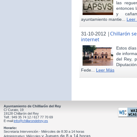
las regue
entonces 
y cañam
ayuntamiento mantie...
Leer
|
Chillarón s
31-10-2012
internet
Estos día
de informa
del Rey, 
Diputació
Fede...
Leer Más
Ayuntamiento de Chilllarón del Rey
C/ Curato, 19
19128 Chillarón del Rey
Telf.: 949 35 74 12 / 617 77 70 69
E-mail:
info@chillarondelrey.es
Horario:
Secretaria Intervención - Miércoles de 8:30 a 14 horas
y Jueves de 8 a 14 horas
Administrativo: Miércoles